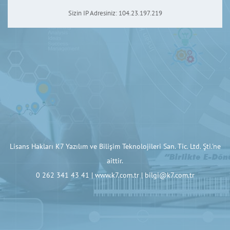
Sizin IP Adresiniz:
104.23.197.219
Lisans Hakları K7 Yazılım ve Bilişim Teknolojileri San. Tic. Ltd. Şti.'ne
aittir.
0 262 341 43 41 |
www.k7.com.tr
|
bilgi@k7.com.tr